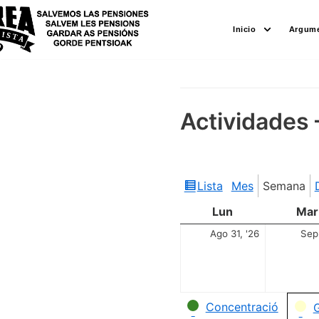
Saltar
Inicio
Argume
al
contenido
Actividades 
Lista
Mes
Semana
Ver
como
Lun
Mar
Ago 31, '26
Sep 
Categorías
Concentració
G