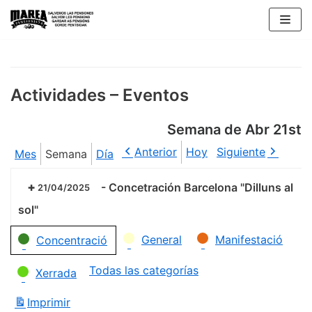
Saltar
al
contenido
Actividades – Eventos
Semana de Abr 21st
Anterior
Hoy
Siguiente
Mes
Semana
Día
-
Concetración Barcelona "Dilluns al
21/04/2025
sol"
Categorías
General
Manifestació
Concentració
Todas las categorías
Xerrada
Imprimir
Vistas