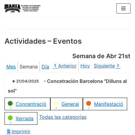
Saltar
al
contenido
Actividades – Eventos
Semana de Abr 21st
Anterior
Hoy
Siguiente
Mes
Semana
Día
-
Concetración Barcelona "Dilluns al
21/04/2025
sol"
Categorías
Concentració
General
Manifestació
Todas las categorías
Xerrada
Imprimir
Vistas