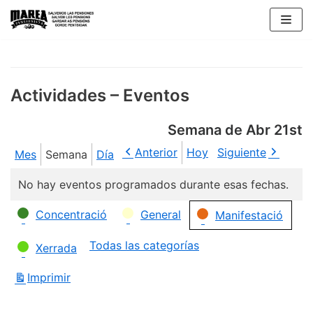
Saltar
al
contenido
Actividades – Eventos
Semana de Abr 21st
Anterior
Hoy
Siguiente
Mes
Semana
Día
No hay eventos programados durante esas fechas.
Categorías
Concentració
General
Manifestació
Todas las categorías
Xerrada
Imprimir
Vistas