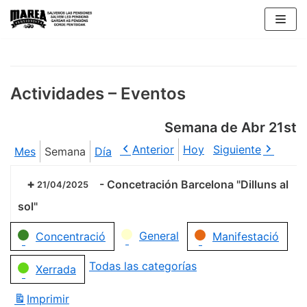
Saltar
al
contenido
Actividades – Eventos
Semana de Abr 21st
Anterior
Hoy
Siguiente
Mes
Semana
Día
-
Concetración Barcelona "Dilluns al
21/04/2025
sol"
Categorías
General
Concentració
Manifestació
Todas las categorías
Xerrada
Imprimir
Vistas