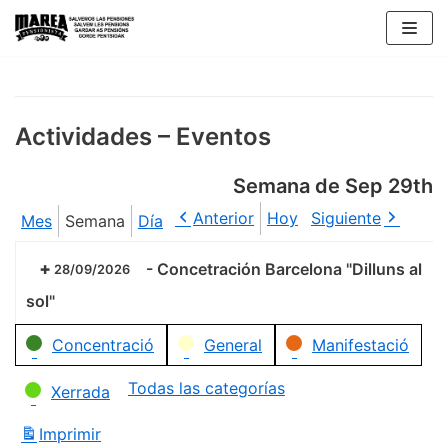
Saltar
al
contenido
Actividades – Eventos
Semana de Sep 29th
Anterior
Hoy
Siguiente
Mes
Semana
Día
-
Concetración Barcelona "Dilluns al
28/09/2026
sol"
Categorías
Concentració
General
Manifestació
Todas las categorías
Xerrada
Imprimir
Vistas