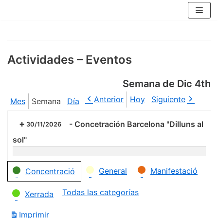
Saltar
al
contenido
Actividades – Eventos
Semana de Dic 4th
Anterior
Hoy
Siguiente
Mes
Semana
Día
-
Concetración Barcelona "Dilluns al
30/11/2026
sol"
Categorías
General
Manifestació
Concentració
Todas las categorías
Xerrada
Imprimir
Vistas