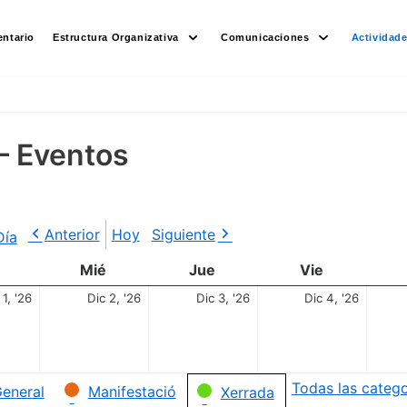
ntario
Estructura Organizativa
Comunicaciones
Actividad
– Eventos
Anterior
Hoy
Siguiente
Día
Mié
Jue
Vie
 1, '26
Dic 2, '26
Dic 3, '26
Dic 4, '26
Todas las catego
eneral
Manifestació
Xerrada