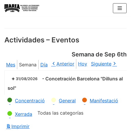
Saltar
al
contenido
Actividades – Eventos
Semana de Sep 6th
Anterior
Hoy
Siguiente
Mes
Semana
Día
-
Concetración Barcelona "Dilluns al
31/08/2026
sol"
Categorías
Concentració
General
Manifestació
Todas las categorías
Xerrada
Imprimir
Vistas