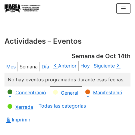
Saltar
al
contenido
Actividades – Eventos
Semana de Oct 14th
Anterior
Hoy
Siguiente
Mes
Semana
Día
No hay eventos programados durante esas fechas.
Categorías
Concentració
Manifestació
General
Todas las categorías
Xerrada
Imprimir
Vistas