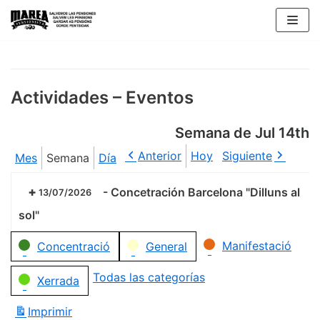
Saltar
al
contenido
Actividades – Eventos
Semana de Jul 14th
Anterior
Hoy
Siguiente
Mes
Semana
Día
-
Concetración Barcelona "Dilluns al
13/07/2026
sol"
Categorías
Manifestació
Concentració
General
Todas las categorías
Xerrada
Imprimir
Vistas