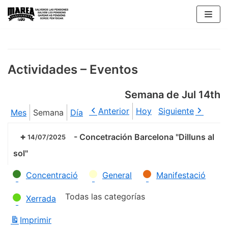
Saltar
al
contenido
Actividades – Eventos
Semana de Jul 14th
Anterior
Hoy
Siguiente
Mes
Semana
Día
-
Concetración Barcelona "Dilluns al
14/07/2025
sol"
Categorías
Concentració
General
Manifestació
Todas las categorías
Xerrada
Imprimir
Vistas