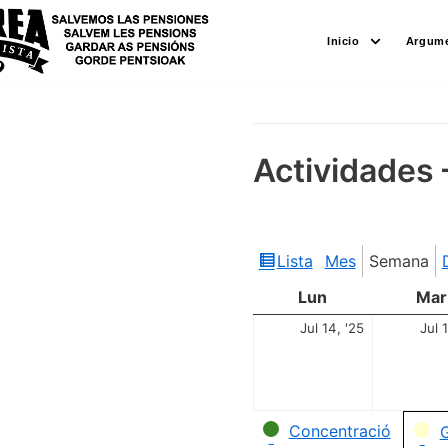
Saltar
Inicio
Argume
al
contenido
Actividades 
Lista
Mes
Semana
Ver
como
Lun
Mar
Jul 14, '25
Jul 
Categorías
Concentració
G