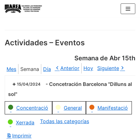
Saltar
al
contenido
Actividades – Eventos
Semana de Abr 15th
Anterior
Hoy
Siguiente
Mes
Semana
Día
-
Concetración Barcelona "Dilluns al
15/04/2024
sol"
Categorías
Concentració
General
Manifestació
Todas las categorías
Xerrada
Imprimir
Vistas