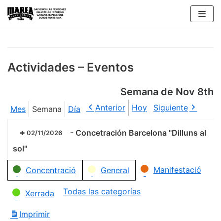
Saltar
al
contenido
Actividades – Eventos
Semana de Nov 8th
Anterior
Hoy
Siguiente
Mes
Semana
Día
-
Concetración Barcelona "Dilluns al
02/11/2026
sol"
Categorías
Manifestació
Concentració
General
Todas las categorías
Xerrada
Imprimir
Vistas