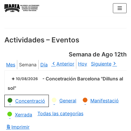
Saltar
al
contenido
Actividades – Eventos
Semana de Ago 12th
Anterior
Hoy
Siguiente
Mes
Semana
Día
-
Concetración Barcelona "Dilluns al
10/08/2026
sol"
Categorías
General
Manifestació
Concentració
Todas las categorías
Xerrada
Imprimir
Vistas