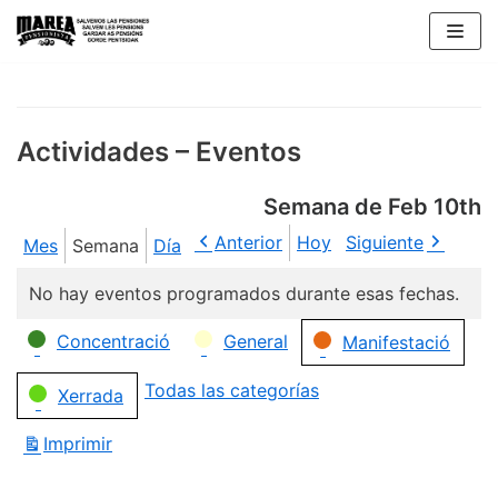
Saltar
al
contenido
Actividades – Eventos
Semana de Feb 10th
Anterior
Hoy
Siguiente
Mes
Semana
Día
No hay eventos programados durante esas fechas.
Categorías
Concentració
General
Manifestació
Todas las categorías
Xerrada
Imprimir
Vistas