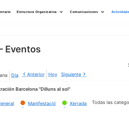
ntario
Estructura Organizativa
Comunicaciones
Actividad
– Eventos
Anterior
Hoy
Siguiente
ana
Día
ación Barcelona "Dilluns al sol"
Todas las catego
eneral
Manifestació
Xerrada