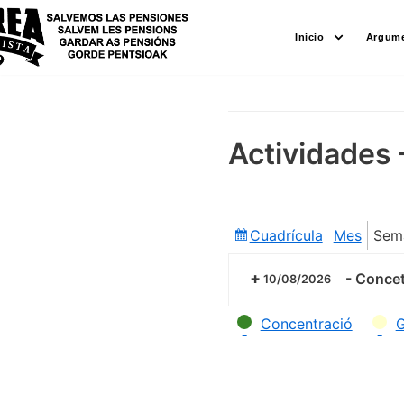
Saltar
Inicio
Argume
al
contenido
Actividades 
Cuadrícula
Mes
Sem
Ver
como
-
Concetr
10/08/2026
Categorías
Concentració
G