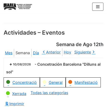
Saltar
al
contenido
Actividades – Eventos
Semana de Ago 12th
Anterior
Hoy
Siguiente
Mes
Semana
Día
-
Concetración Barcelona "Dilluns al
10/08/2026
sol"
Categorías
Concentració
General
Manifestació
Todas las categorías
Xerrada
Imprimir
Vistas