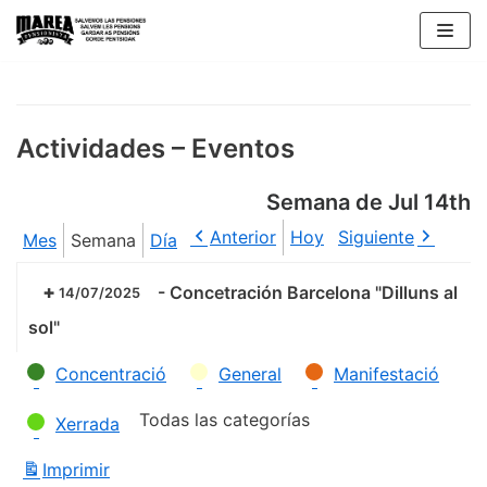
Saltar
al
contenido
Actividades – Eventos
Semana de Jul 14th
Anterior
Hoy
Siguiente
Mes
Semana
Día
-
Concetración Barcelona "Dilluns al
14/07/2025
sol"
Categorías
Concentració
General
Manifestació
Todas las categorías
Xerrada
Imprimir
Vistas