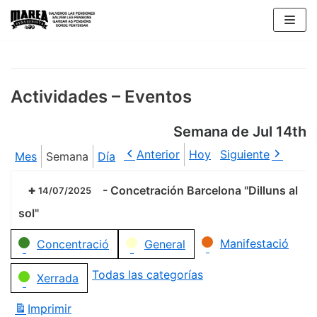
Saltar
al
contenido
Actividades – Eventos
Semana de Jul 14th
Anterior
Hoy
Siguiente
Mes
Semana
Día
-
Concetración Barcelona "Dilluns al
14/07/2025
sol"
Categorías
Manifestació
Concentració
General
Todas las categorías
Xerrada
Imprimir
Vistas