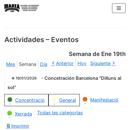
Saltar
al
contenido
Actividades – Eventos
Semana de Ene 19th
Anterior
Hoy
Siguiente
Mes
Semana
Día
-
Concetración Barcelona "Dilluns al
19/01/2026
sol"
Categorías
Manifestació
Concentració
General
Todas las categorías
Xerrada
Imprimir
Vistas