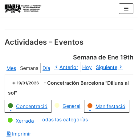
Saltar
al
contenido
Actividades – Eventos
Semana de Ene 19th
Anterior
Hoy
Siguiente
Mes
Semana
Día
-
Concetración Barcelona "Dilluns al
19/01/2026
sol"
Categorías
General
Concentració
Manifestació
Todas las categorías
Xerrada
Imprimir
Vistas