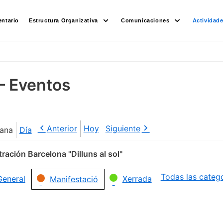
ntario
Estructura Organizativa
Comunicaciones
Actividad
– Eventos
Anterior
Hoy
Siguiente
ana
Día
ración Barcelona "Dilluns al sol"
Todas las categ
General
Xerrada
Manifestació