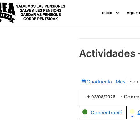
Saltar
Inicio
Argume
al
contenido
Actividades 
Cuadrícula
Mes
Sem
Ver
como
-
Concet
03/08/2026
Categorías
Concentració