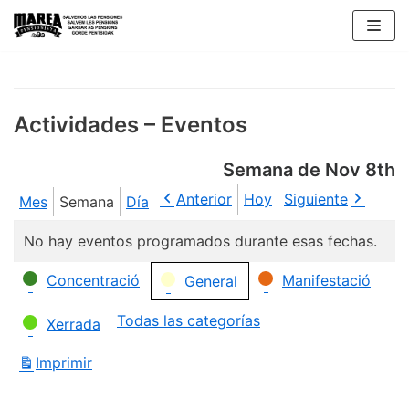
Saltar
al
contenido
Actividades – Eventos
Semana de Nov 8th
Anterior
Hoy
Siguiente
Mes
Semana
Día
No hay eventos programados durante esas fechas.
Categorías
Concentració
Manifestació
General
Todas las categorías
Xerrada
Imprimir
Vistas