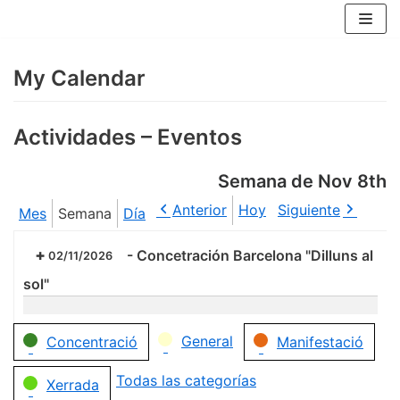
Saltar
al
contenido
My Calendar
Actividades – Eventos
Semana de Nov 8th
Anterior
Hoy
Siguiente
Mes
Semana
Día
-
Concetración Barcelona "Dilluns al
02/11/2026
sol"
Categorías
General
Concentració
Manifestació
Todas las categorías
Xerrada