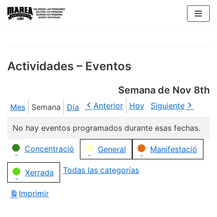
Saltar
al
contenido
Actividades – Eventos
Semana de Nov 8th
Anterior
Hoy
Siguiente
Mes
Semana
Día
No hay eventos programados durante esas fechas.
Categorías
Concentració
General
Manifestació
Todas las categorías
Xerrada
Imprimir
Vistas