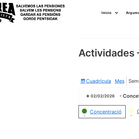
Saltar
Inicio
Argume
al
contenido
Actividades 
Cuadrícula
Mes
Sem
Ver
como
-
Concet
02/02/2026
Categorías
Concentració