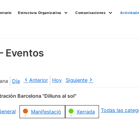
ntario
Estructura Organizativa
Comunicaciones
Actividad
– Eventos
Anterior
Hoy
Siguiente
ana
Día
ración Barcelona "Dilluns al sol"
Todas las categ
General
Manifestació
Xerrada