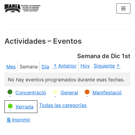
Saltar
al
contenido
Actividades – Eventos
Semana de Dic 1st
Anterior
Hoy
Siguiente
Mes
Semana
Día
No hay eventos programados durante esas fechas.
Categorías
Concentració
General
Manifestació
Todas las categorías
Xerrada
Imprimir
Vistas