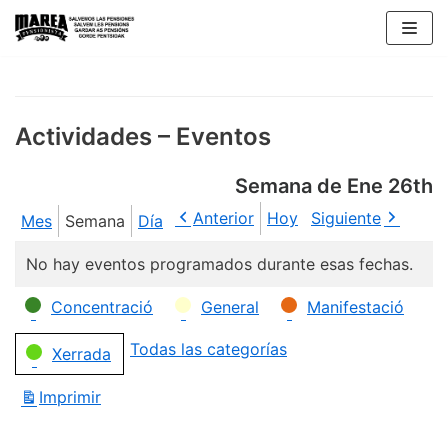
Saltar
al
contenido
Actividades – Eventos
Semana de Ene 26th
Anterior
Hoy
Siguiente
Mes
Semana
Día
No hay eventos programados durante esas fechas.
Categorías
Concentració
General
Manifestació
Todas las categorías
Xerrada
Imprimir
Vistas