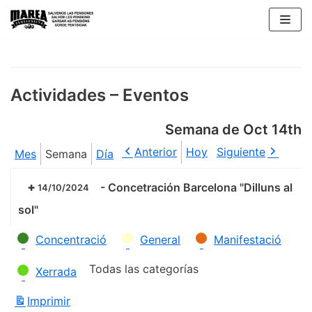
Saltar
al
contenido
Actividades – Eventos
Semana de Oct 14th
Anterior
Hoy
Siguiente
Mes
Semana
Día
-
Concetración Barcelona "Dilluns al
14/10/2024
sol"
Categorías
Concentració
General
Manifestació
Todas las categorías
Xerrada
Imprimir
Vistas