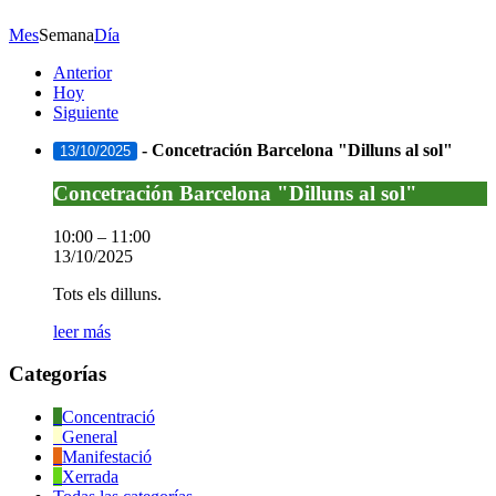
Mes
Semana
Día
Anterior
Hoy
Siguiente
-
Concetración Barcelona "Dilluns al sol"
13/10/2025
Concetración
Concetración Barcelona "Dilluns al sol"
Barcelona
"Dilluns
10:00
–
11:00
al
13/10/2025
sol"
Tots els dilluns.
leer más
Categorías
Concentració
General
Manifestació
Xerrada