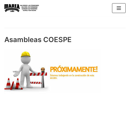
Skip
to
content
Asambleas COESPE