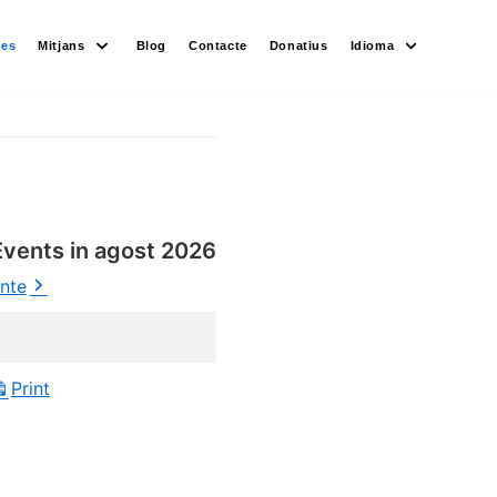
des
Mitjans
Blog
Contacte
Donatius
Idioma
Events in agost 2026
ente
Print
View