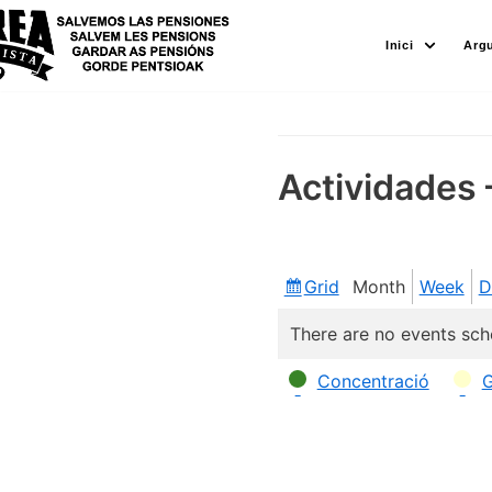
Skip
Inici
Arg
to
content
Actividades 
Grid
Month
Week
D
View
as
There are no events sch
Categories
Concentració
G