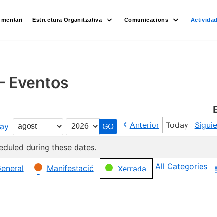
umentari
Estructura Organitzativa
Comunicacions
Activida
– Eventos
Anterior
Today
Sigui
ay
Month
Year
eduled during these dates.
All Categories
eneral
Manifestació
Xerrada