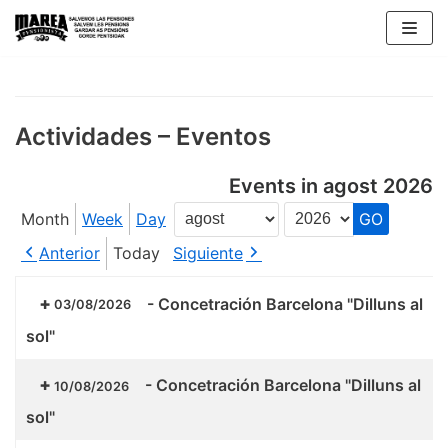
Skip
to
content
Actividades – Eventos
Events in agost 2026
Month
Week
Day
Month
Year
Anterior
Today
Siguiente
-
Concetración Barcelona "Dilluns al
03/08/2026
sol"
-
Concetración Barcelona "Dilluns al
10/08/2026
sol"