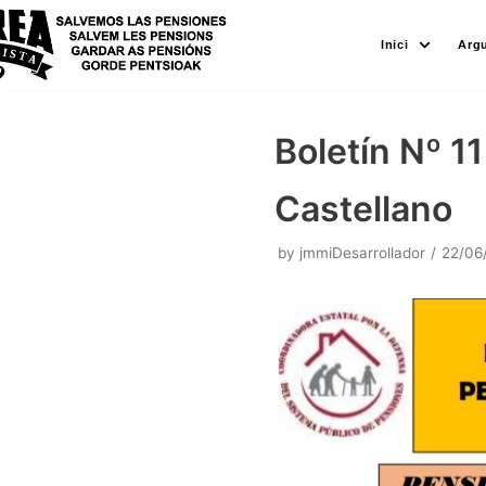
Skip
Inici
Arg
to
content
Boletín Nº 1
Castellano
by
jmmiDesarrollador
22/06