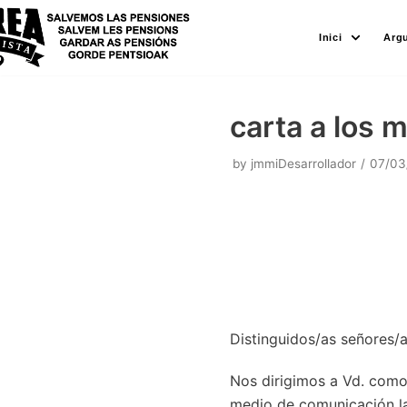
Skip
Inici
Arg
to
content
carta a los 
by
jmmiDesarrollador
07/03
Distinguidos/as señores/a
Nos dirigimos a Vd. como 
medio de comunicación la