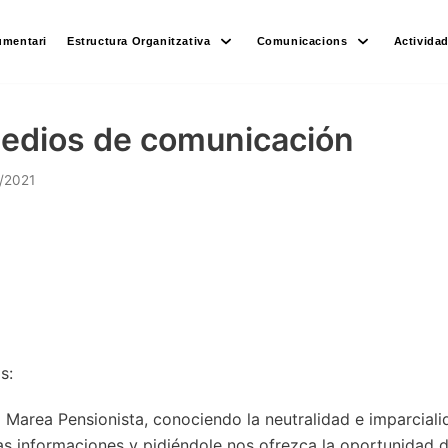
umentari
Estructura Organitzativa
Comunicacions
Activida
medios de comunicación
/2021
s:
Marea Pensionista, conociendo la neutralidad e imparcialid
s informaciones y pidiéndole nos ofrezca la oportunidad d