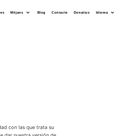
des
Mitjans
Blog
Contacte
Donatius
Idioma
ad con las que trata su
e dar nuestra versión de