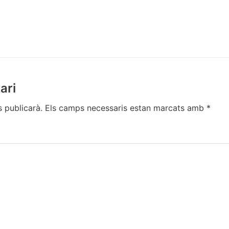
ari
s publicarà.
Els camps necessaris estan marcats amb
*