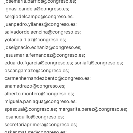
josemaria.barrios@congreso.es;
ignasi.candela@congreso.es;
sergiodelcampo@congreso.es;
juanpedro.yllanes@congreso.es;
salvadordelaencina@congreso.es;
yolanda.diaz@congreso.es;
joseignacio.echaniz@congreso.es;
jesusmaria.fernandez@congreso.es;
eduardo.fgarcia@congreso.es; soniaft@congreso.es;
oscar.gamazo@congreso.es;
carmenhernandezbento@congreso.es;
anamadrazo@congreso.es;
alberto.montero@congreso.es;
miguela.paniagua@congreso.es;
spascual@congreso.es; margarita.perez@congreso.es;
lcsahuquillo@congreso.es;
secretariaprimera@congreso.es;
oskar.matute@congreso.es;