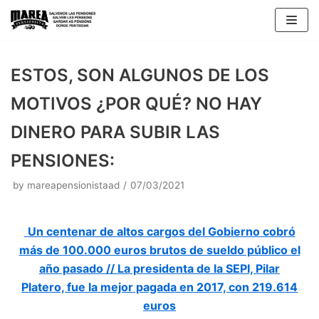
Skip
to
content
ESTOS, SON ALGUNOS DE LOS
MOTIVOS ¿POR QUÉ? NO HAY
DINERO PARA SUBIR LAS
PENSIONES:
by
mareapensionistaad
07/03/2021
Un centenar de altos cargos del Gobierno cobró
más de 100.000 euros brutos de sueldo público el
año pasado //
La presidenta de la SEPI, Pilar
Platero, fue la mejor pagada en 2017, con 219.614
euros