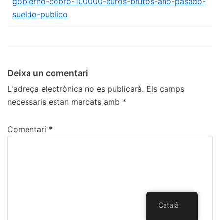
gobierno-cobro-100000-euros-brutos-ano-pasado-
sueldo-publico
Deixa un comentari
L'adreça electrònica no es publicarà.
Els camps
necessaris estan marcats amb
*
Comentari
*
Català