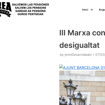
Skip
Inici
Arg
to
content
III Marxa cont
desigualtat
by
jmmiDesarrollador
07/03