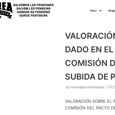
Skip
Inici
Arg
to
content
VALORACIÓN
DADO EN EL
COMISIÓN D
SUBIDA DE 
by
mareapensionistaad
07/
VALORACIÓN SOBRE EL 
COMISIÓN DEL PACTO D