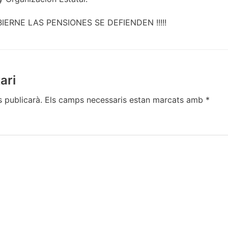
BIERNE LAS PENSIONES SE DEFIENDEN !!!!!
ari
s publicarà.
Els camps necessaris estan marcats amb
*