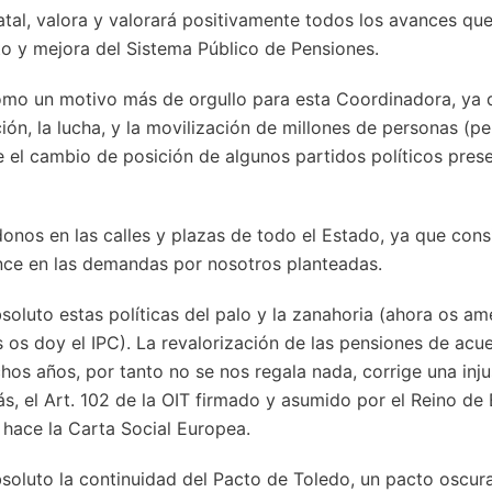
tal, valora y valorará positivamente todos los avances qu
to y mejora del Sistema Público de Pensiones.
omo un motivo más de orgullo para esta Coordinadora, ya
ión, la lucha, y la movilización de millones de personas (pe
e el cambio de posición de algunos partidos políticos pres
onos en las calles y plazas de todo el Estado, ya que con
nce en las demandas por nosotros planteadas.
oluto estas políticas del palo y la zanahoria (ahora os a
s os doy el IPC). La revalorización de las pensiones de acue
s años, por tanto no se nos regala nada, corrige una injus
 el Art. 102 de la OIT firmado y asumido por el Reino de 
 hace la Carta Social Europea.
oluto la continuidad del Pacto de Toledo, un pacto oscuran