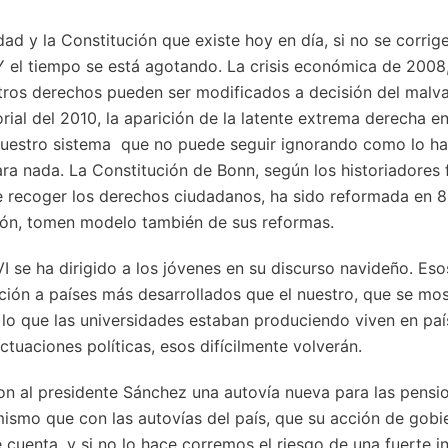
idad y la Constitución que existe hoy en día, si no se corr
 Y el tiempo se está agotando. La crisis económica de 2008
ros derechos pueden ser modificados a decisión del malva
torial del 2010, la aparición de la latente extrema derecha 
nuestro sistema que no puede seguir ignorando como lo ha
a nada. La Constitución de Bonn, según los historiadores f
de recoger los derechos ciudadanos, ha sido reformada en 
ón, tomen modelo también de sus reformas.
VI se ha dirigido a los jóvenes en su discurso navideño. Es
ción a países más desarrollados que el nuestro, que se mo
o que las universidades estaban produciendo viven en país
actuaciones políticas, esos difícilmente volverán.
ron al presidente Sánchez una autovía nueva para las pens
smo que con las autovías del país, que su acción de gobi
e cuenta, y si no lo hace corremos el riesgo de una fuerte 