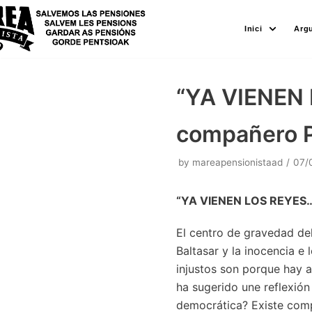
Skip
Inici
Arg
to
content
“YA VIENEN 
compañero P
by
mareapensionistaad
07/
“YA VIENEN LOS REYES
El centro de gravedad de
Baltasar y la inocencia e
injustos son porque hay a
ha sugerido une reflexió
democrática? Existe compa