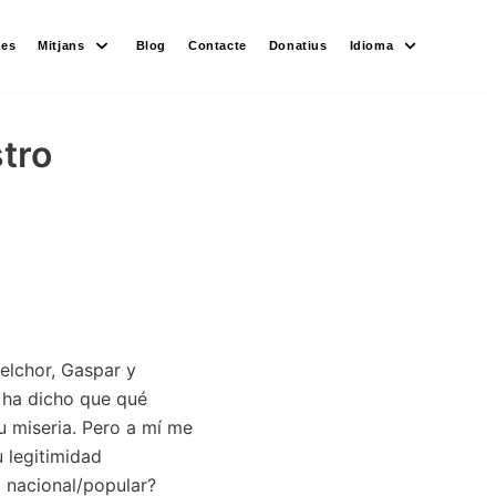
des
Mitjans
Blog
Contacte
Donatius
Idioma
tro
elchor, Gaspar y
e ha dicho que qué
u miseria. Pero a mí me
 legitimidad
a nacional/popular?