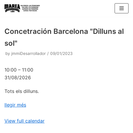
Skip
to
content
Concetración Barcelona "Dilluns al
sol"
by
jmmiDesarrollador
09/01/2023
10:00
–
11:00
31/08/2026
Tots els dilluns.
llegir més
View full calendar