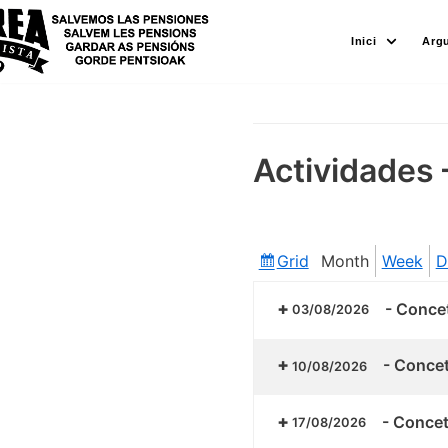
Skip
Inici
Arg
to
content
Actividades 
Grid
Month
Week
D
View
as
-
Concet
03/08/2026
-
Concetr
10/08/2026
-
Concetr
17/08/2026