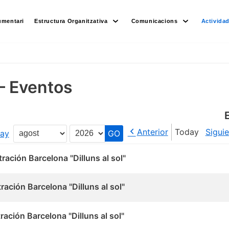
umentari
Estructura Organitzativa
Comunicacions
Activida
– Eventos
Anterior
Today
Sigui
ay
Month
Year
ración Barcelona "Dilluns al sol"
ación Barcelona "Dilluns al sol"
ación Barcelona "Dilluns al sol"