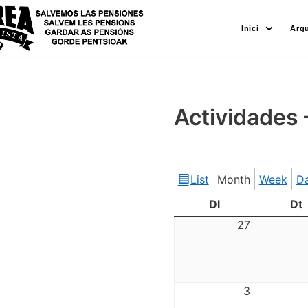
Skip
Inici
Arg
to
content
Actividades 
List
Month
Week
D
View
as
Dl
Dt
27
3