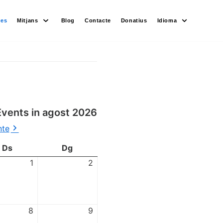
des
Mitjans
Blog
Contacte
Donatius
Idioma
Events in agost 2026
nte
Ds
Dg
1
2
8
9