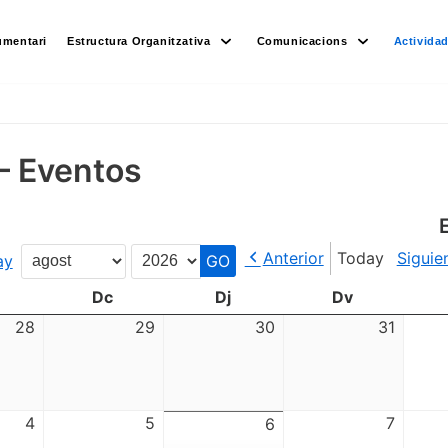
umentari
Estructura Organitzativa
Comunicacions
Activida
– Eventos
Anterior
Today
Siguie
ay
Month
Year
Dc
Dj
Dv
28
29
30
31
4
5
7
6