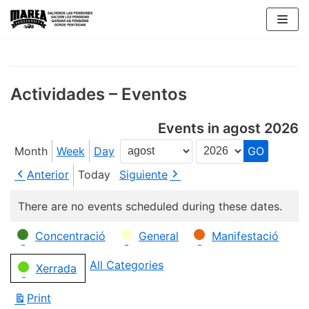
Skip
to
content
Actividades – Eventos
Events in agost 2026
Month
Week
Day
Month
Year
Anterior
Today
Siguiente
There are no events scheduled during these dates.
Categories
Concentració
General
Manifestació
All Categories
Xerrada
Print
View