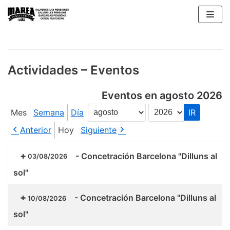
Saltar
al
contenido
Actividades – Eventos
Eventos en agosto 2026
Mes
Semana
Día
Mes
Año
Anterior
Hoy
Siguiente
-
Concetración Barcelona "Dilluns al
03/08/2026
sol"
-
Concetración Barcelona "Dilluns al
10/08/2026
sol"