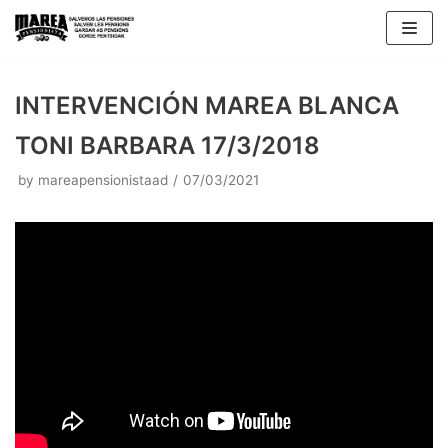
Skip
to
content
INTERVENCIÓN MAREA BLANCA
TONI BARBARA 17/3/2018
by
mareapensionistaad
07/03/2021