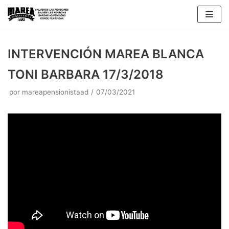
Saltar
al
contenido
INTERVENCIÓN MAREA BLANCA
TONI BARBARA 17/3/2018
por
mareapensionistaad
07/03/2021