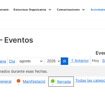
ntario
Estructura Organizativa
Comunicaciones
Actividad
– Eventos
Eve
Anterior
Hoy
S
ana
Día
Mes
Año
ados durante esas fechas.
Todas las catego
eneral
Manifestació
Xerrada