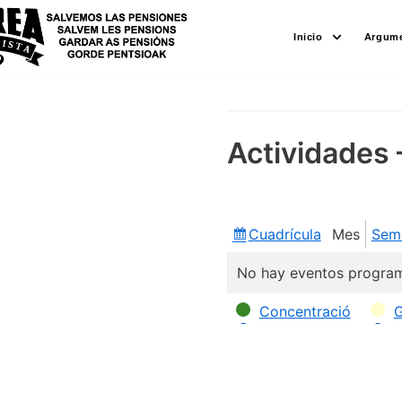
Saltar
Inicio
Argume
al
contenido
Actividades 
Cuadrícula
Mes
Sem
Ver
como
No hay eventos program
Categorías
Concentració
G